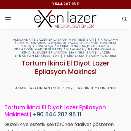
İçeriğe
0 544 207 95 11
atla
ALEXANDRITE LAZER EPILASYON MAKINESI SATIŞ / KIRALAMA
/ BAKIM-ONARIM
,
CYNOSURE LAZER EPILASYON MAKINESI
SATIŞ / KIRALAMA / BAKIM-ONARIM
,
DIYOT LAZER
EPILASYON MAKINESI SATIŞ / KIRALAMA / BAKIM-ONARIM
,
İKINCI EL LAZER EPILASYON MAKINESI SATIŞI
,
LAZER
EPILASYON MAKINESI SATIŞ / KIRALAMA / BAKIM-ONARIM
Tortum İkinci El Diyot Lazer
Epilasyon Makinesi
ADMIN
TARAFINDAN
EYLÜL 7, 2023
TARIHINDE YAYINLANDI
Tortum İkinci El Diyot Lazer Epilasyon
Makinesi |
+90 544 207 95 11
Güzellik ve estetik sektöründe faaliyet gösteren