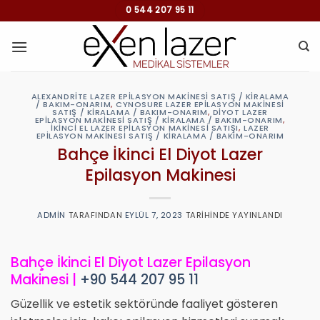
İçeriğe
0 544 207 95 11
atla
ALEXANDRITE LAZER EPILASYON MAKINESI SATIŞ / KIRALAMA
/ BAKIM-ONARIM
,
CYNOSURE LAZER EPILASYON MAKINESI
SATIŞ / KIRALAMA / BAKIM-ONARIM
,
DIYOT LAZER
EPILASYON MAKINESI SATIŞ / KIRALAMA / BAKIM-ONARIM
,
İKINCI EL LAZER EPILASYON MAKINESI SATIŞI
,
LAZER
EPILASYON MAKINESI SATIŞ / KIRALAMA / BAKIM-ONARIM
Bahçe İkinci El Diyot Lazer
Epilasyon Makinesi
ADMIN
TARAFINDAN
EYLÜL 7, 2023
TARIHINDE YAYINLANDI
Bahçe İkinci El Diyot Lazer Epilasyon
Makinesi |
+90 544 207 95 11
Güzellik ve estetik sektöründe faaliyet gösteren